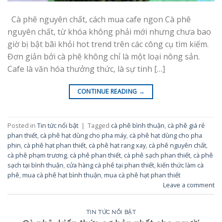
Cà phê nguyên chất, cách mua cafe ngon Cà phê
nguyên chất, từ khóa không phải mới nhưng chưa bao
giờ bị bật bãi khỏi hot trend trên các công cụ tìm kiếm.
Đơn giản bởi cà phê không chỉ là một loại nông sản.
Cafe là văn hóa thưởng thức, là sự tinh […]
CONTINUE READING
→
Posted in
Tin tức nổi bật
|
Tagged
cà phê bình thuận
,
cà phê giá rẻ
phan thiết
,
cà phê hạt dùng cho pha máy
,
cà phê hạt dùng cho pha
phin
,
cà phê hạt phan thiết
,
cà phê hạt rang xay
,
cà phê nguyên chất
,
cà phê phạm trương
,
cà phê phan thiết
,
cà phê sạch phan thiết
,
cà phê
sạch tại bình thuận
,
cửa hàng cà phê tại phan thiết
,
kiến thức làm cà
phê
,
mua cà phê hạt bình thuận
,
mua cà phê hạt phan thiết
Leave a comment
TIN TỨC NỔI BẬT