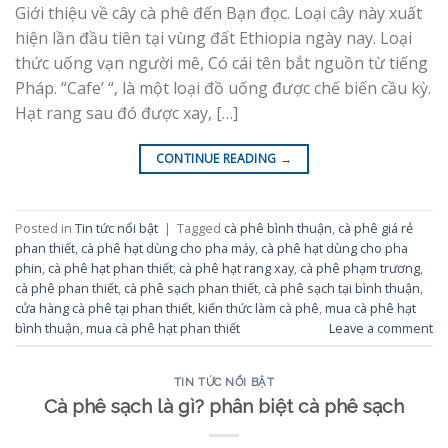
Giới thiệu về cây cà phê đến Bạn đọc. Loại cây này xuất
hiện lần đầu tiên tại vùng đất Ethiopia ngày nay. Loại
thức uống vạn người mê, Có cái tên bắt nguồn từ tiếng
Pháp. “Cafe’ “, là một loại đồ uống được chế biến cầu kỳ.
Hạt rang sau đó được xay, […]
CONTINUE READING
→
Posted in
Tin tức nổi bật
|
Tagged
cà phê bình thuận
,
cà phê giá rẻ
phan thiết
,
cà phê hạt dùng cho pha máy
,
cà phê hạt dùng cho pha
phin
,
cà phê hạt phan thiết
,
cà phê hạt rang xay
,
cà phê phạm trương
,
cà phê phan thiết
,
cà phê sạch phan thiết
,
cà phê sạch tại bình thuận
,
cửa hàng cà phê tại phan thiết
,
kiến thức làm cà phê
,
mua cà phê hạt
bình thuận
,
mua cà phê hạt phan thiết
Leave a comment
TIN TỨC NỔI BẬT
Cà phê sạch là gì? phân biệt cà phê sạch