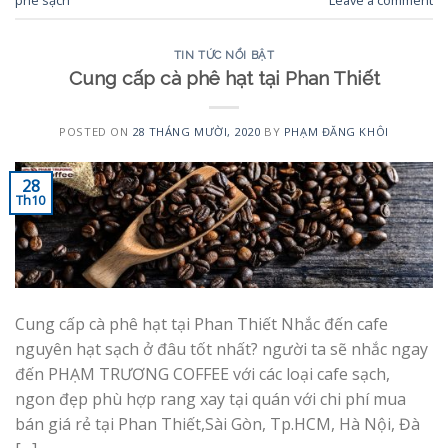
phê sạch
Leave a comment
TIN TỨC NỔI BẬT
Cung cấp cà phê hạt tại Phan Thiết
POSTED ON
28 THÁNG MƯỜI, 2020
BY
PHẠM ĐĂNG KHÔI
28
Th10
Cung cấp cà phê hạt tại Phan Thiết Nhắc đến cafe
nguyên hạt sạch ở đâu tốt nhất? người ta sẽ nhắc ngay
đến PHẠM TRƯƠNG COFFEE với các loại cafe sạch,
ngon đẹp phù hợp rang xay tại quán với chi phí mua
bán giá rẻ tại Phan Thiết,Sài Gòn, Tp.HCM, Hà Nội, Đà