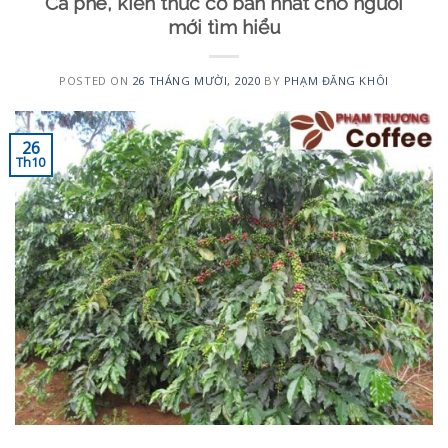
Cà phê, kiến thức cơ bản nhất cho người
mới tìm hiểu
POSTED ON
26 THÁNG MƯỜI, 2020
BY
PHẠM ĐĂNG KHÔI
26
Th10