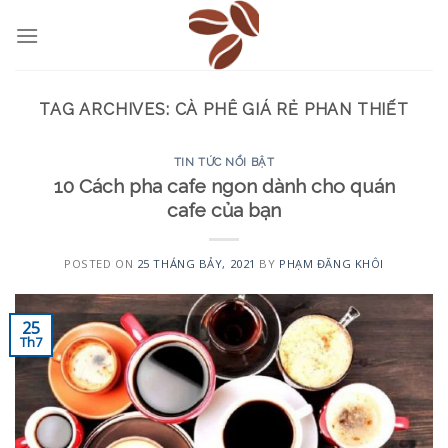
Skip
to
content
TAG ARCHIVES:
CÀ PHÊ GIÁ RẺ PHAN THIẾT
TIN TỨC NỔI BẬT
10 Cách pha cafe ngon dành cho quán
cafe của bạn
POSTED ON
25 THÁNG BẢY, 2021
BY
PHẠM ĐĂNG KHÔI
25
Th7