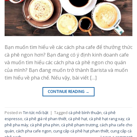
Bạn muốn tìm hiểu về các cách pha cafe để thưởng thức
cà phê ngon hơn? Bạn đang có ý định kinh doanh cafe
và muốn tìm hiểu các cách pha cà phê ngon cho quán
của mình? Bạn đang muốn trở thành Barista và muốn
tìm hiểu về pha chế. Nếu vậy, bài viết […]
CONTINUE READING
→
Posted in
Tin tức nổi bật
|
Tagged
cà phê bình thuận
,
cà phê
espresso
,
cà phê giá rẻ phan thiết
,
cà phê hạt
,
cà phê hạt rang xay
,
cà
phê pha máy
,
cà phê pha phin
,
cà phê phạm trương
,
cách pha cafe cho
quán
,
cách pha cafe ngon
,
cung cấp cà phê hạt phan thiết
,
cung cấp cà