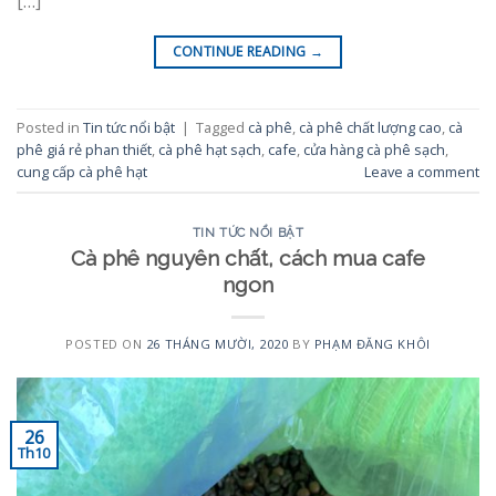
[…]
CONTINUE READING
→
Posted in
Tin tức nổi bật
|
Tagged
cà phê
,
cà phê chất lượng cao
,
cà
phê giá rẻ phan thiết
,
cà phê hạt sạch
,
cafe
,
cửa hàng cà phê sạch
,
cung cấp cà phê hạt
Leave a comment
TIN TỨC NỔI BẬT
Cà phê nguyên chất, cách mua cafe
ngon
POSTED ON
26 THÁNG MƯỜI, 2020
BY
PHẠM ĐĂNG KHÔI
26
Th10